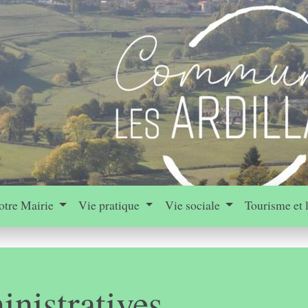
otre Mairie
Vie pratique
Vie sociale
Tourisme et 
nistratives