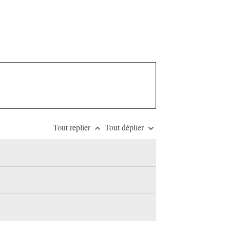
Tout replier
Tout déplier
keyboard_arrow_up
keyboard_arrow_down