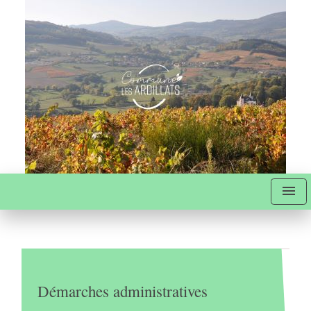
menu
Démarches administratives