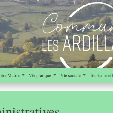
otre Mairie
Vie pratique
Vie sociale
Tourisme et 
nistratives