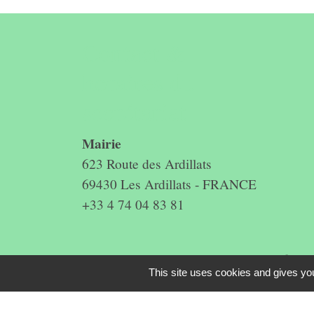
Contact &
horaires du
secrétariat
Mairie
623 Route des Ardillats
69430 Les Ardillats - FRANCE
+33 4 74 04 83 81
Mentions légales
-
Politique de confidenti
This site uses cookies and gives you