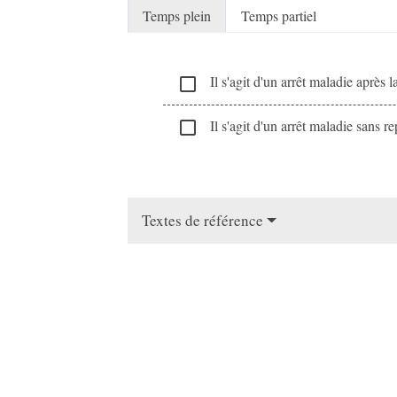
Temps plein
Temps partiel
Il s'agit d'un arrêt maladie après l
check_box_outline_blank
Il s'agit d'un arrêt maladie sans re
check_box_outline_blank
Textes de référence