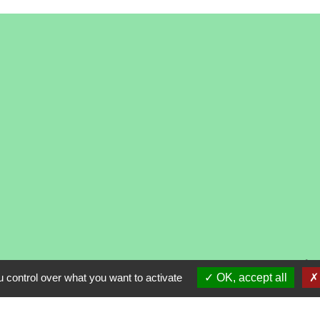
alité
-
Accessibilité
-
Plan du site
-
Gestion des cooki
 control over what you want to activate
OK, accept all