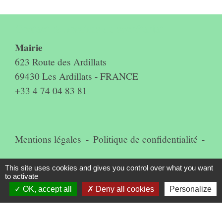
Contact & horaires du secrétariat
Mairie
623 Route des Ardillats
69430 Les Ardillats - FRANCE
+33 4 74 04 83 81
Mentions légales
-
Politique de confidentialité
-
Accessibilité
-
Plan du site
-
This site uses cookies and gives you control over what you want
to activate
Gestion des cookies
OK, accept all
Deny all cookies
Personalize
Site créé en partenariat avec Réseau des Communes