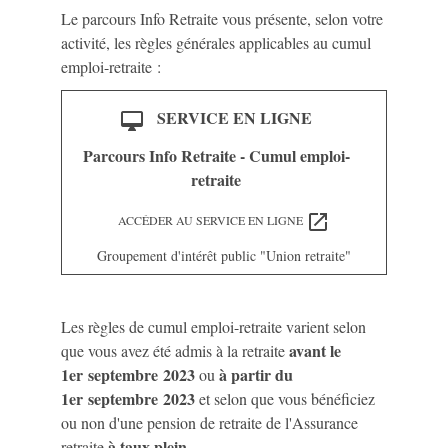
Le parcours Info Retraite vous présente, selon votre
activité, les règles générales applicables au cumul
emploi-retraite :
SERVICE EN LIGNE
desktop_mac
Parcours Info Retraite - Cumul emploi-
retraite
open_in_new
ACCÉDER AU SERVICE EN LIGNE
Groupement d'intérêt public "Union retraite"
Les règles de cumul emploi-retraite varient selon
avant le
que vous avez été admis à la retraite
1
er
septembre 2023
à partir du
ou
1
er
septembre 2023
et selon que vous bénéficiez
ou non d'une pension de retraite de l'Assurance
à taux plein
retraite
.