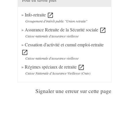
Info-retraite
open_in_new
Groupement d'intérêt public "Union retraite"
Assurance Retraite de la Sécurité sociale
open_in_new
Caisse nationale d'assurance vieillesse
Cessation d'activité et cumul emploi-retraite
open_in_new
Caisse nationale d'assurance vieillesse
Régimes spéciaux de retraite
open_in_new
Caisse Nationale d’Assurance Vieillesse (Cnav)
Signaler une erreur sur cette page