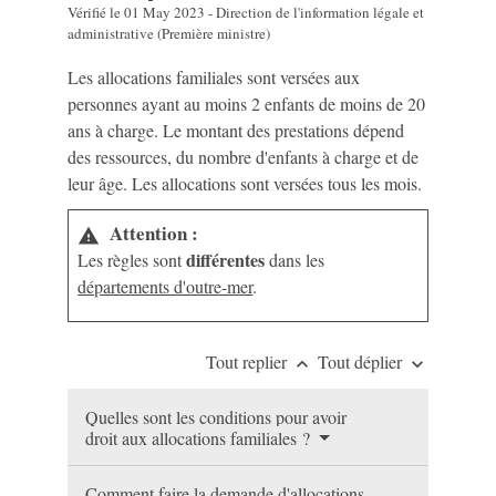
Vérifié le 01 May 2023 - Direction de l'information légale et
administrative (Première ministre)
Les allocations familiales sont versées aux
personnes ayant au moins 2 enfants de moins de 20
ans à charge. Le montant des prestations dépend
des ressources, du nombre d'enfants à charge et de
leur âge. Les allocations sont versées tous les mois.
Attention :
warning
différentes
Les règles sont
dans les
départements d'outre-mer
.
Tout replier
Tout déplier
keyboard_arrow_up
keyboard_arrow_down
Quelles sont les conditions pour avoir
droit aux allocations familiales ?
Comment faire la demande d'allocations