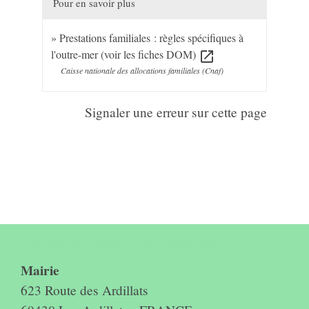
Pour en savoir plus
Prestations familiales : règles spécifiques à
l'outre-mer (voir les fiches DOM)
open_in_new
Caisse nationale des allocations familiales (Cnaf)
Signaler une erreur sur cette page
Contact & horaires du secrétariat
Mairie
623 Route des Ardillats