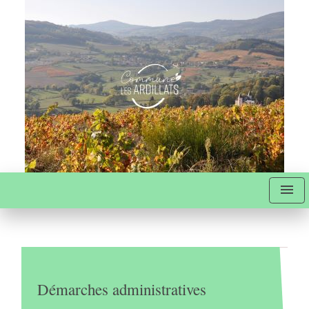
menu
Démarches administratives