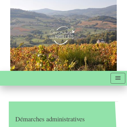
menu
Démarches administratives