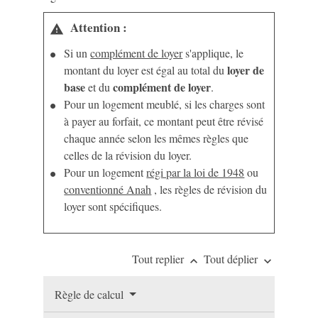
Attention :
warning
Si un
complément de loyer
s'applique, le
loyer de
montant du loyer est égal au total du
base
complément de loyer
et du
.
Pour un logement meublé, si les charges sont
à payer au forfait, ce montant peut être révisé
chaque année selon les mêmes règles que
celles de la révision du loyer.
Pour un logement
régi par la loi de 1948
ou
conventionné Anah
, les règles de révision du
loyer sont spécifiques.
Tout replier
Tout déplier
keyboard_arrow_up
keyboard_arrow_down
Règle de calcul