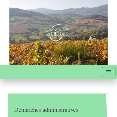
menu
Démarches administratives