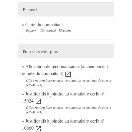
Et aussi
Carte du combattant
Papiers - Citoyenneté - Élections
Pour en savoir plus
Allocation de reconnaissance (anciennement
retraite du combattant)
open_in_new
Office national des anciens combattants et victimes de guerre
(ONACVG)
Justificatifs à joindre au formulaire cerfa n°
15924
open_in_new
Office national des anciens combattants et victimes de guerre
(ONACVG)
Justificatifs à joindre au formulaire cerfa n°
10860
open_in_new