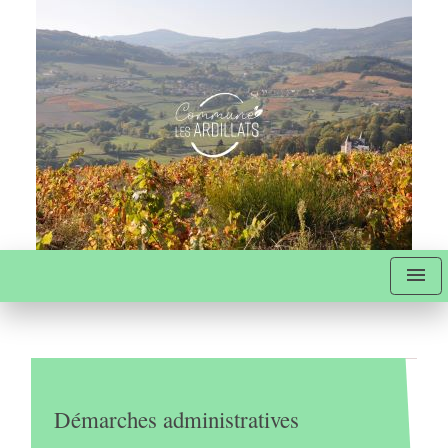
menu
Démarches administratives