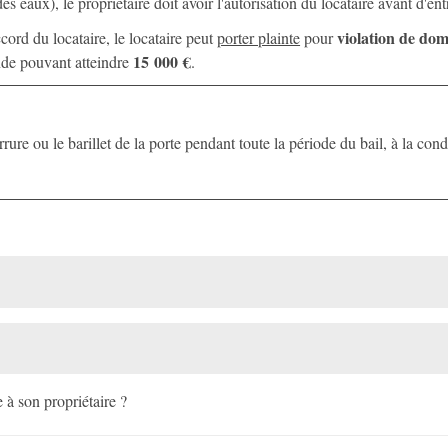
eaux), le propriétaire doit avoir l'autorisation du locataire avant d'ent
violation de dom
ccord du locataire, le locataire peut
porter plainte
pour
15 000 €
ende pouvant atteindre
.
rure ou le barillet de la porte pendant toute la période du bail, à la condi
e à son propriétaire ?