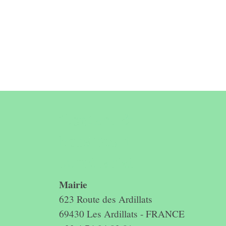
Contact &
horaires du
secrétariat
Mairie
623 Route des Ardillats
69430 Les Ardillats - FRANCE