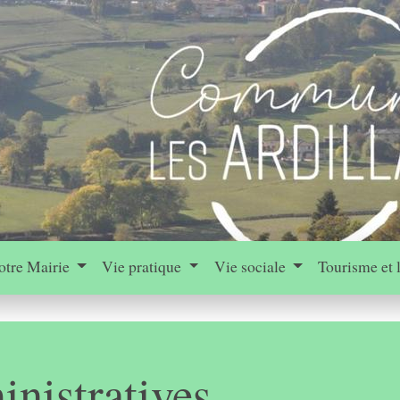
otre Mairie
Vie pratique
Vie sociale
Tourisme et 
nistratives