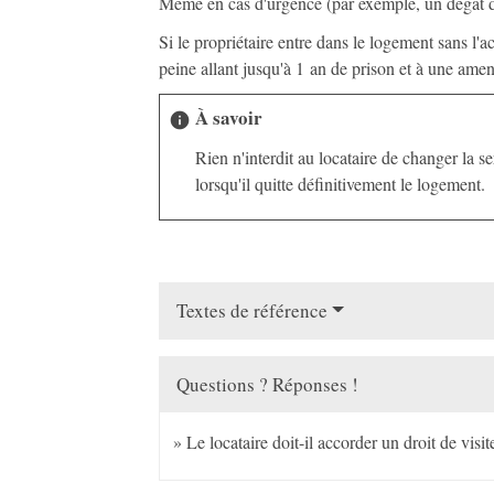
Même en cas d'urgence (par exemple, un dégât des 
Si le propriétaire entre dans le logement sans l'a
peine allant jusqu'à 1 an de prison et à une am
À savoir
info
Rien n'interdit au locataire de changer la ser
lorsqu'il quitte définitivement le logement.
Textes de référence
Questions ? Réponses !
Le locataire doit-il accorder un droit de visit