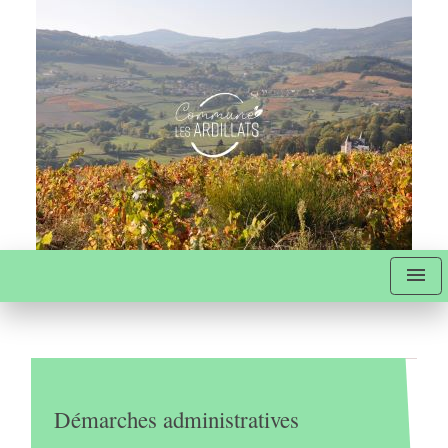
menu
Démarches administratives