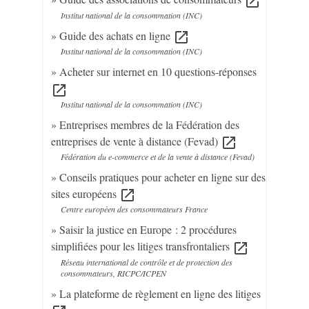
open_in_new
Institut national de la consommation (INC)
Guide des achats en ligne
open_in_new
Institut national de la consommation (INC)
Acheter sur internet en 10 questions-réponses
open_in_new
Institut national de la consommation (INC)
Entreprises membres de la Fédération des
entreprises de vente à distance (Fevad)
open_in_new
Fédération du e-commerce et de la vente à distance (Fevad)
Conseils pratiques pour acheter en ligne sur des
sites européens
open_in_new
Centre européen des consommateurs France
Saisir la justice en Europe : 2 procédures
simplifiées pour les litiges transfrontaliers
open_in_new
Réseau international de contrôle et de protection des
consommateurs, RICPC/ICPEN
La plateforme de règlement en ligne des litiges