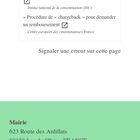
open_in_new
Institut national de la consommation (INC)
Procédure de « chargeback » pour demander
un remboursement
open_in_new
Centre européen des consommateurs France
Signaler une erreur sur cette page
Contact & horaires du secrétariat
Mairie
623 Route des Ardillats