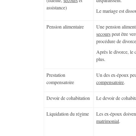
(fidélité,
secours
et
disparaissent.
assistance)
Le mariage est disso
Pension alimentaire
Une pension alimenta
secours
peut être ver
procédure de divorce
Après le divorce, le 
plus.
Prestation
Un des ex-époux peu
compensatoire
compensatoire
.
Devoir de cohabitation
Le devoir de cohabita
Liquidation du régime
Les ex-époux doive
matrimonial
.