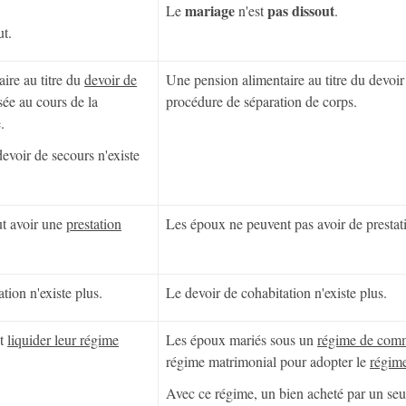
mariage
pas dissout
Le
n'est
.
ut.
ire au titre du
devoir de
Une pension alimentaire au titre du devoir
sée au cours de la
procédure de séparation de corps.
.
devoir de secours n'existe
t avoir une
prestation
Les époux ne peuvent pas avoir de prestat
tion n'existe plus.
Le devoir de cohabitation n'existe plus.
nt
liquider leur régime
Les époux mariés sous un
régime de com
régime matrimonial pour adopter le
régime
Avec ce régime, un bien acheté par un seul