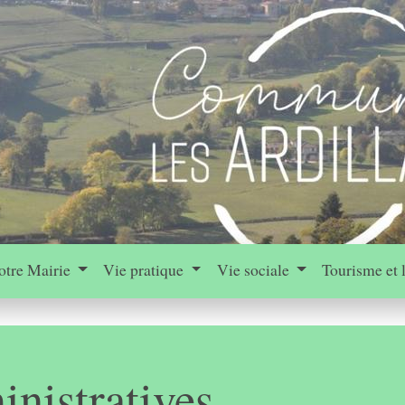
otre Mairie
Vie pratique
Vie sociale
Tourisme et 
nistratives