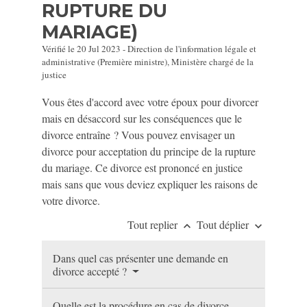
RUPTURE DU
MARIAGE)
Vérifié le 20 Jul 2023 - Direction de l'information légale et
administrative (Première ministre), Ministère chargé de la
justice
Vous êtes d'accord avec votre époux pour divorcer
mais en désaccord sur les conséquences que le
divorce entraîne ? Vous pouvez envisager un
divorce pour acceptation du principe de la rupture
du mariage. Ce divorce est prononcé en justice
mais sans que vous deviez expliquer les raisons de
votre divorce.
Tout replier
Tout déplier
keyboard_arrow_up
keyboard_arrow_down
Dans quel cas présenter une demande en
divorce accepté ?
Quelle est la procédure en cas de divorce