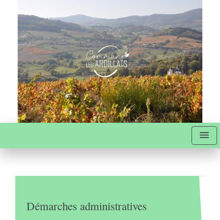
menu
Démarches administratives