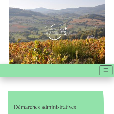
menu
Démarches administratives