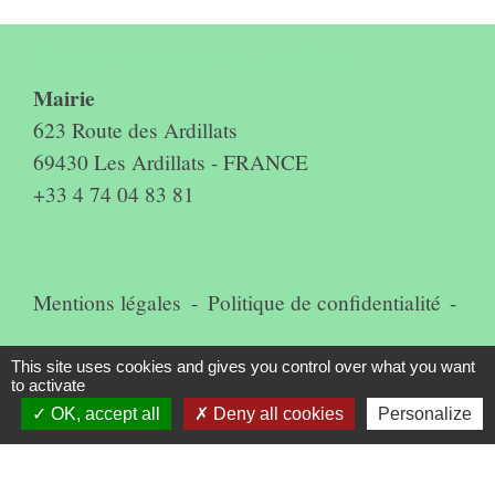
Contact & horaires du secrétariat
Mairie
623 Route des Ardillats
69430 Les Ardillats - FRANCE
+33 4 74 04 83 81
Mentions légales
-
Politique de confidentialité
-
Accessibilité
-
Plan du site
-
This site uses cookies and gives you control over what you want
to activate
Gestion des cookies
OK, accept all
Deny all cookies
Personalize
Site créé en partenariat avec Réseau des Communes