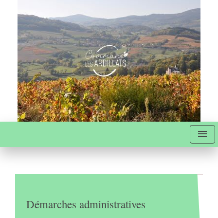
menu
Démarches administratives