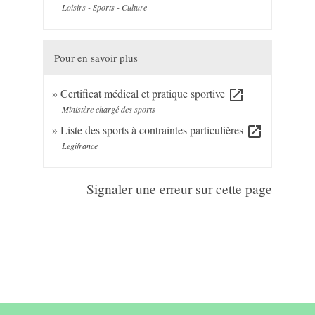
Loisirs - Sports - Culture
Pour en savoir plus
Certificat médical et pratique sportive
open_in_new
Ministère chargé des sports
Liste des sports à contraintes particulières
open_in_new
Legifrance
Signaler une erreur sur cette page