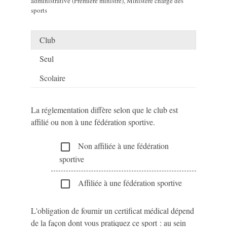
administrative (Première ministre), Ministère chargé des
sports
Club
Seul
Scolaire
La réglementation diffère selon que le club est
affilié ou non à une fédération sportive.
Non affiliée à une fédération
check_box_outline_blank
sportive
Affiliée à une fédération sportive
check_box_outline_blank
L'obligation de fournir un certificat médical dépend
de la façon dont vous pratiquez ce sport : au sein