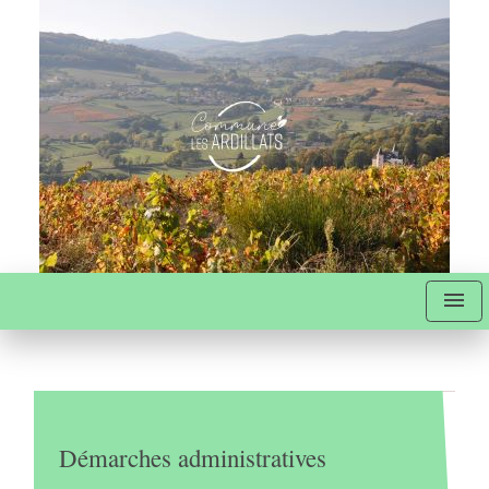
menu
Démarches administratives