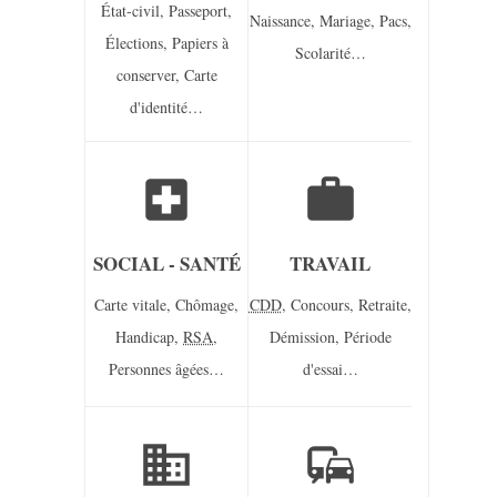
État-civil,
Passeport,
Naissance,
Mariage,
Pacs,
Élections,
Papiers à
Scolarité…
conserver,
Carte
d'identité…
local_hospital
work
SOCIAL - SANTÉ
TRAVAIL
Carte vitale,
Chômage,
CDD
,
Concours,
Retraite,
Handicap,
RSA
,
Démission,
Période
Personnes âgées…
d'essai…
domain
commute