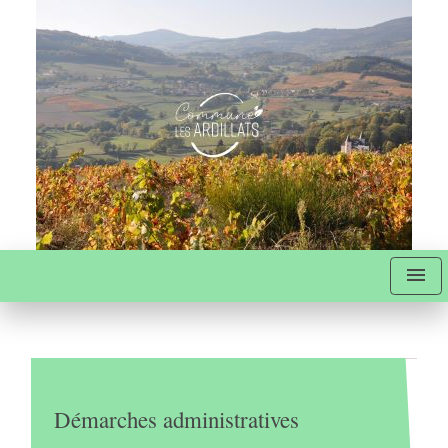
menu
Démarches administratives