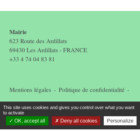
Contact & horaires du secrétariat
Mairie
623 Route des Ardillats
69430 Les Ardillats - FRANCE
+33 4 74 04 83 81
Mentions légales
-
Politique de confidentialité
-
Accessibilité
-
Plan du site
-
This site uses cookies and gives you control over what you want
to activate
Gestion des cookies
OK, accept all
Deny all cookies
Personalize
Site créé en partenariat avec Réseau des Communes