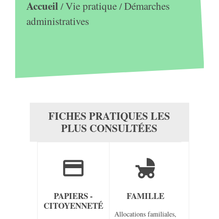
Accueil
Vie pratique
Démarches
/
/
administratives
FICHES PRATIQUES LES
PLUS CONSULTÉES
credit_card
child_friendly
PAPIERS -
FAMILLE
CITOYENNETÉ
Allocations familiales,